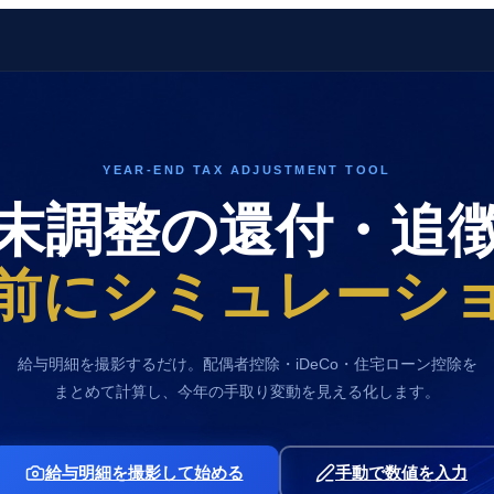
YEAR-END TAX ADJUSTMENT TOOL
末調整の還付・追
前にシミュレーシ
給与明細を撮影するだけ。配偶者控除・iDeCo・住宅ローン控除を
まとめて計算し、今年の手取り変動を見える化します。
給与明細を撮影して始める
手動で数値を入力