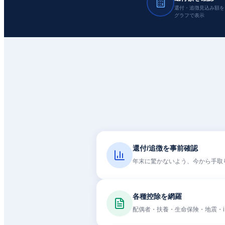
還付・追徴見込み額を
グラフで表示
還付/追徴を事前確認
年末に驚かないよう、今から手取
各種控除を網羅
配偶者・扶養・生命保険・地震・i