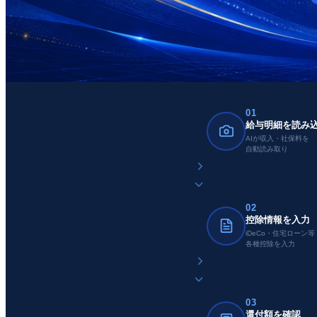
01
給与明細を読み
AIが収入・社保料を
自動読み取り
02
控除情報を入力
iDeCo・住宅ローン等
各種控除を入力
03
還付額を確認