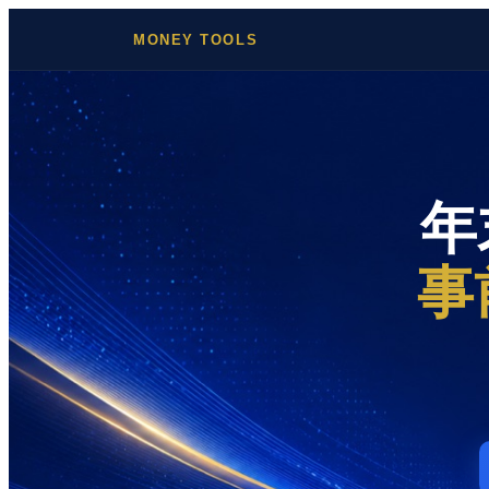
MONEY TOOLS
年
事